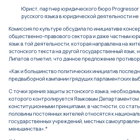
Юрист, партнер юридического бюро Progressor
русского языка в юридической деятельности не
Комиссия по культуре обсудила по инициативе консе
общественно-правового сектора и даже частным юр
язык в той деятельности, которая направлена на жи
эстонского текста на другой государственный язык, но
Липатов отметил, что данное предложение противоре
«Как и большинство политических инициатив последн
предвыборной кампании грядущих парламентских вы
С точки зрения защиты эстонского языка, необходим
которого контролируется Языковым Департаментом. 
конституционными принципами, в частности, со статье
половины постоянных жителей относятся к националь
государственных учреждений, местных самоуправлени
меньшинства».*