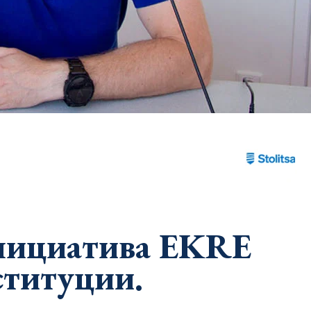
нициатива EKRE
ституции.