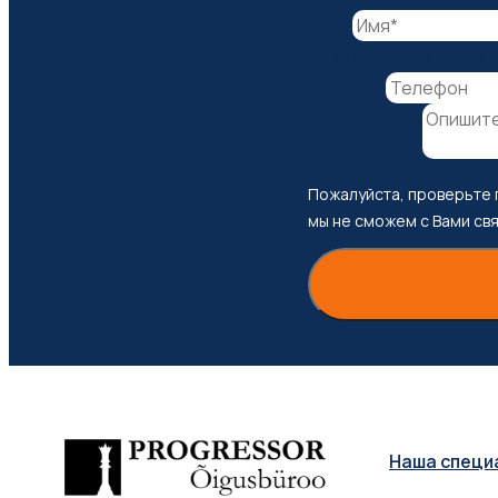
Имя
*
Электроннная почта
почта
Телефон
Имя
Телефон
Сообщение
*
Пожалуйста, проверьте 
мы не сможем с Вами свя
Наша специ