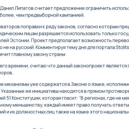
 Данил Липатов считает предложение ограничить исполь
 более, чем предвыборной кампанией.
рваторов поправки к ряду законов, согласно которым пр
идическим лицам разрешается использовать только гос
телей Эстонии. Проект предполагает возможность перев
 не на русский. Комментируя тему дня для портала Stolit
чит главному закону страны:
его времени, считаю что данный законопроект является
боров.
ые механизмы уже содержатся в Законе о языке, исполни
Указанные же инициативы находятся в прямом противор
й 51 Конституции, которая гласит: “В регионах, где не м
ному меньшинству, каждый имеет право получать ответы
й и их должностных лиц также на языке этого националь