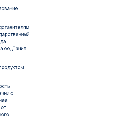
зование
едставителям
ударственный
ода
sa.ee, Данил
 продуктом
мость
ечии с
енее
 от
ного