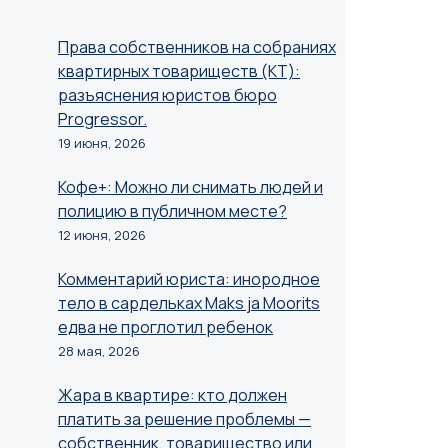
Права собственников на собраниях
квартирных товариществ (КТ):
разъяснения юристов бюро
Progressor.
19 июня, 2026
Кофе+: Можно ли снимать людей и
полицию в публичном месте?
12 июня, 2026
Комментарий юриста: инородное
тело в сардельках Maks ja Moorits
едва не проглотил ребенок
28 мая, 2026
Жара в квартире: кто должен
платить за решение проблемы —
собственник, товарищество или